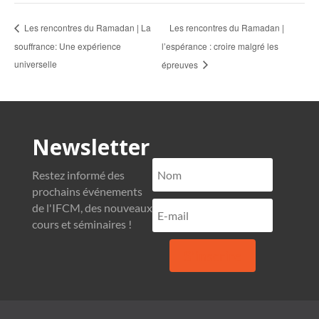
Les rencontres du Ramadan |
Les rencontres du Ramadan | La
souffrance: Une expérience
l’espérance : croire malgré les
universelle
épreuves
Newsletter
Restez informé des
prochains événements
de l'IFCM, des nouveaux
cours et séminaires !
S'inscrire