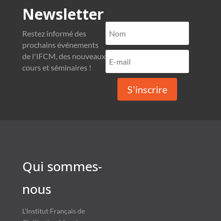
Newsletter
Restez informé des
prochains événements
de l'IFCM, des nouveaux
cours et séminaires !
S'inscrire
Qui sommes-
nous
L’Institut Français de